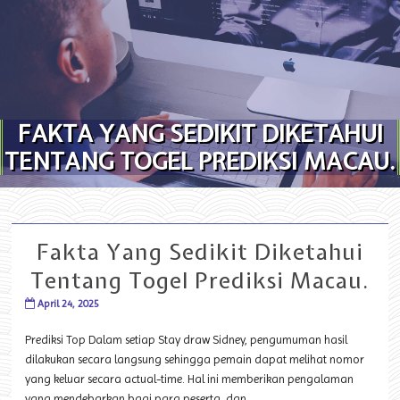
Skip to content
FAKTA YANG SEDIKIT DIKETAHUI
TENTANG TOGEL PREDIKSI MACAU.
Fakta Yang Sedikit Diketahui
Tentang Togel Prediksi Macau.
April 24, 2025
Prediksi Top Dalam setiap Stay draw Sidney, pengumuman hasil
dilakukan secara langsung sehingga pemain dapat melihat nomor
yang keluar secara actual-time. Hal ini memberikan pengalaman
yang mendebarkan bagi para peserta, dan