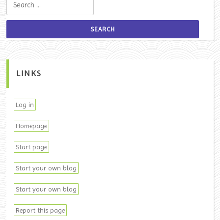
LINKS
Log in
Homepage
Start page
Start your own blog
Start your own blog
Report this page