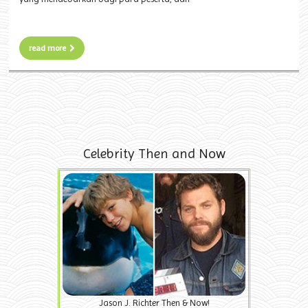
read more
Celebrity Then and Now
Jason J. Richter Then & Now!